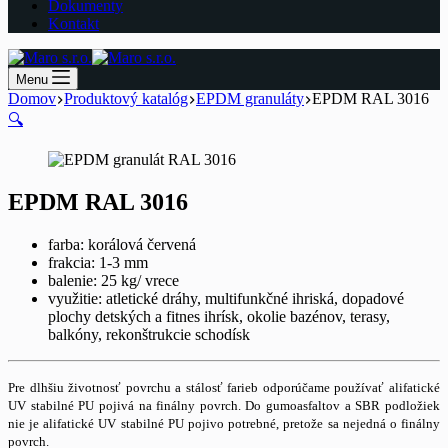
Dokumenty
Kontakt
Menu
Domov
Produktový katalóg
EPDM granuláty
EPDM RAL 3016
🔍
EPDM RAL 3016
farba: korálová červená
frakcia: 1-3 mm
balenie: 25 kg/ vrece
využitie: atletické dráhy, multifunkčné ihriská, dopadové
plochy detských a fitnes ihrísk, okolie bazénov, terasy,
balkóny, rekonštrukcie schodísk
Pre dlhšiu životnosť povrchu a stálosť farieb odporúčame používať alifatické
UV stabilné PU pojivá na finálny povrch. Do gumoasfaltov a SBR podložiek
nie je alifatické UV stabilné PU pojivo potrebné, pretože sa nejedná o finálny
povrch.