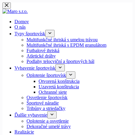
Skip
to
content
Domov
O nás
Typy športovísk
Multifunkčné ihriská s umelou trávou
Multifunkčné ihriská s EPDM granulátom
Futbalové ihriská
Atletické dráhy
Podlahy telocviční a športových hál
Vybavenie športovísk
Oplotenie športovísk
Otvorená konštrukcia
Uzavretá konštrukcia
Ochranné siete
Osvetlenie športovísk
Športové náradie
Tribúny a striedačky
Ďalšie vybavenie
Oplotenie a osvetlenie
Dekoračné umelé trávy
Realizácie