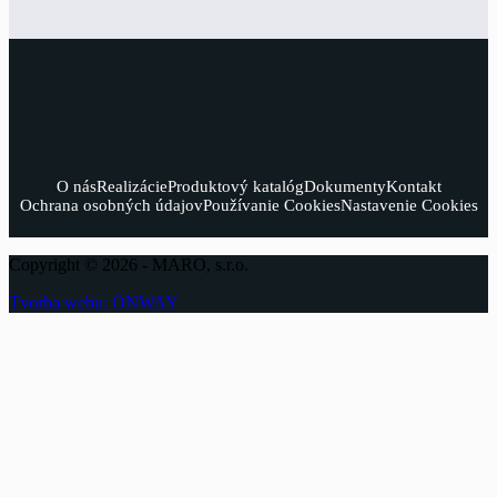
O nás
Realizácie
Produktový katalóg
Dokumenty
Kontakt
Ochrana osobných údajov
Používanie Cookies
Nastavenie Cookies
Copyright © 2026 - MARO, s.r.o.
Tvorba webu: ONWAY