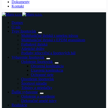
Dokumenty
Kontakt
Domov
O nás
Typy športovísk
Multifunkčné ihriská s umelou trávou
Multifunkčné ihriská s EPDM granulátom
Futbalové ihriská
Atletické dráhy
Podlahy telocviční a športových hál
Vybavenie športovísk
Oplotenie športovísk
Otvorená konštrukcia
Uzavretá konštrukcia
Ochranné siete
Osvetlenie športovísk
Športové náradie
Tribúny a striedačky
Ďalšie vybavenie
Oplotenie a osvetlenie
Dekoračné umelé trávy
Realizácie